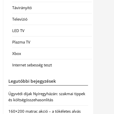
Távirányító
Televízió
LED TV
Plazma TV
Xbox
Internet sebesség teszt
Legutóbbi bejegyzések
Ügyvédi díjak Nyíregyházán: szakmai tippek
és költségösszehasonlítás
160×200 matrac akció – a tökéletes alvás