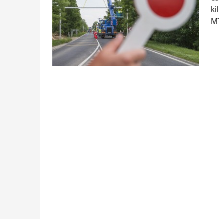
ki
MT