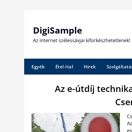
Skip
to
content
DigiSample
Az internet szélessávjai kifürkészhetetlenek!
Egyéb
Étel-Ital
Hírek
Szolgáltatá
Az e-útdíj technik
Cse
Cs
Az
es