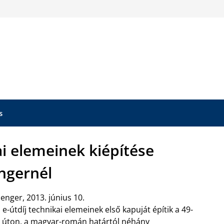
s
ai elemeinek kiépítése
ngernél
enger, 2013. június 10.
 e-útdíj technikai elemeinek első kapuját építik a 49-
 úton, a magyar-román határtól néhány