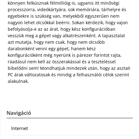
könnyen felkúsznak félmillióig is, ugyanis itt minőségi
processzorra, videókártyára, sok memóriára, tárhelyre és
egyebekre is szükség van, melyekből egyszerűen nem
nagyon lehet olcsókkal beérni. Sokan kérdezik, hogy vajon
befolyásolja-e az az árat, hogy kész konfigurációban
vesszük meg a gépet vagy alkatrészenként. A tapasztalat
azt mutatja, hogy nem csak, hogy nem olcsóbb
darabonként venni egy gépet, hanem kész
konfigurációként még nyerünk is párezer forintot rajta,
ráadásul nem kell az összerakással és a teszteléssel
bíbelődni sem! Mondhatjuk mindezek után, hogy az asztali
PC árak változatosak és mindig a felhasználói célok szerint
alakulnak.
Navigáció
Internet