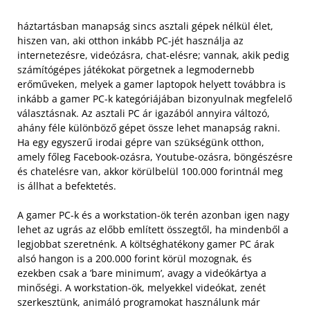
háztartásban manapság sincs asztali gépek nélkül élet,
hiszen van, aki otthon inkább PC-jét használja az
internetezésre, videózásra, chat-elésre; vannak, akik pedig
számítógépes játékokat pörgetnek a legmodernebb
erőműveken, melyek a gamer laptopok helyett továbbra is
inkább a gamer PC-k kategóriájában bizonyulnak megfelelő
választásnak. Az asztali PC ár igazából annyira változó,
ahány féle különböző gépet össze lehet manapság rakni.
Ha egy egyszerű irodai gépre van szükségünk otthon,
amely főleg Facebook-ozásra, Youtube-ozásra, böngészésre
és chatelésre van, akkor körülbelül 100.000 forintnál meg
is állhat a befektetés.
A gamer PC-k és a workstation-ök terén azonban igen nagy
lehet az ugrás az előbb említett összegtől, ha mindenből a
legjobbat szeretnénk. A költséghatékony gamer PC árak
alsó hangon is a 200.000 forint körül mozognak, és
ezekben csak a ’bare minimum’, avagy a videókártya a
minőségi. A workstation-ök, melyekkel videókat, zenét
szerkesztünk, animáló programokat használunk már