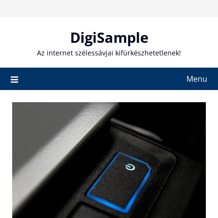
Skip
to
content
DigiSample
Az internet szélessávjai kifürkészhetetlenek!
Menu